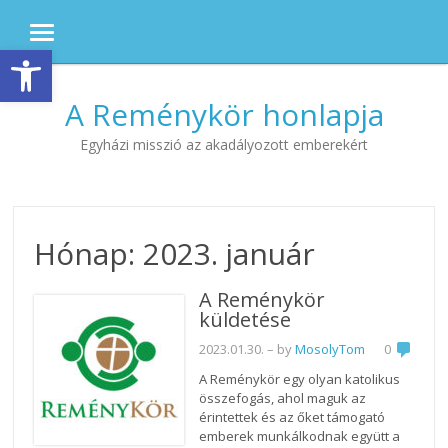
MENU
Eszköztár megnyitása
Skip to content
A Reménykör honlapja
Egyházi misszió az akadályozott emberekért
Hónap:
2023. január
A Reménykör
küldetése
2023.01.30.
– by
MosolyTom
0
A Reménykör egy olyan katolikus
összefogás, ahol maguk az
érintettek és az őket támogató
emberek munkálkodnak együtt a