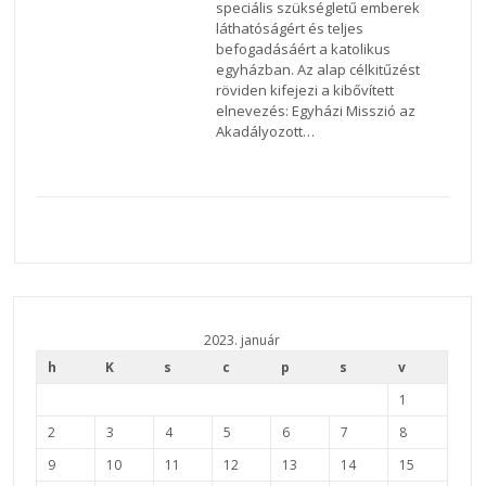
speciális szükségletű emberek
láthatóságért és teljes
befogadásáért a katolikus
egyházban. Az alap célkitűzést
röviden kifejezi a kibővített
elnevezés: Egyházi Misszió az
Akadályozott…
2023. január
h
K
s
c
p
s
v
1
2
3
4
5
6
7
8
9
10
11
12
13
14
15