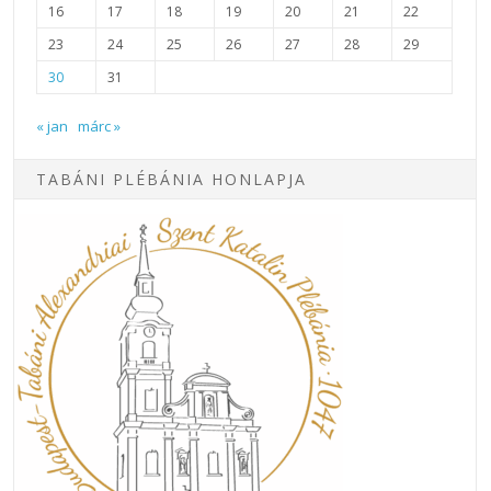
16
17
18
19
20
21
22
23
24
25
26
27
28
29
30
31
« jan
márc »
TABÁNI PLÉBÁNIA HONLAPJA