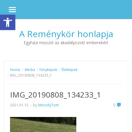
MENU
Eszköztár megnyitása
Skip to content
A Reménykör honlapja
Egyházi misszió az akadályozott emberekért
Home
Média
Fényképek
Életképek
IMG_20190808_134233_1
IMG_20190808_134233_1
2021.01.13.
– by
MosolyTom
0