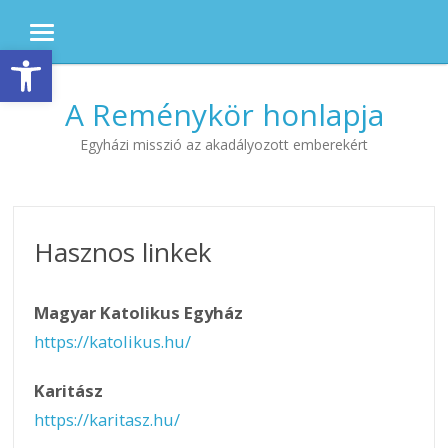
MENU
Eszköztár megnyitása
Skip to content
A Reménykör honlapja
Egyházi misszió az akadályozott emberekért
Hasznos linkek
Magyar Katolikus Egyház
https://katolikus.hu/
Karitász
https://karitasz.hu/