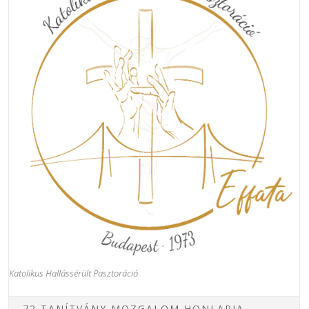
Katolikus Hallássérült Pasztoráció
72 TANÍTVÁNY MOZGALOM HONLAPJA