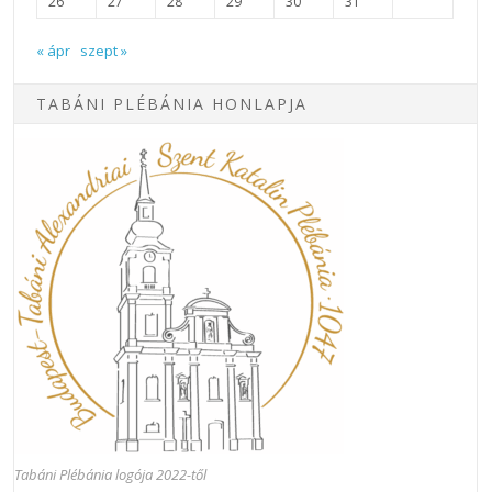
26
27
28
29
30
31
« ápr
szept »
TABÁNI PLÉBÁNIA HONLAPJA
Tabáni Plébánia logója 2022-től