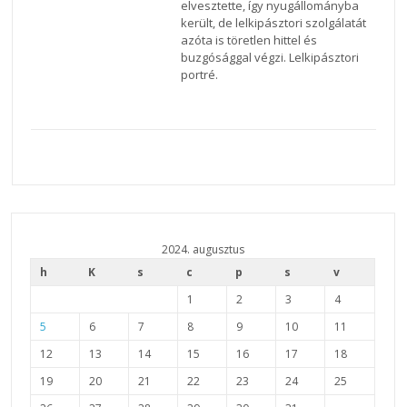
elvesztette, így nyugállományba
került, de lelkipásztori szolgálatát
azóta is töretlen hittel és
buzgósággal végzi. Lelkipásztori
portré.
2024. augusztus
h
K
s
c
p
s
v
1
2
3
4
5
6
7
8
9
10
11
12
13
14
15
16
17
18
19
20
21
22
23
24
25