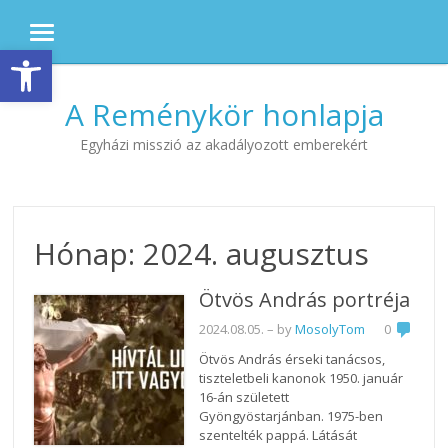
MENU
Eszköztár megnyitása
Skip to content
A Reménykör honlapja
Egyházi misszió az akadályozott emberekért
Hónap:
2024. augusztus
Ötvös András portréja
2024.08.05.
– by
MosolyTom
0
Ötvös András érseki tanácsos,
tiszteletbeli kanonok 1950. január
16-án született
Gyöngyöstarjánban. 1975-ben
szentelték pappá. Látását