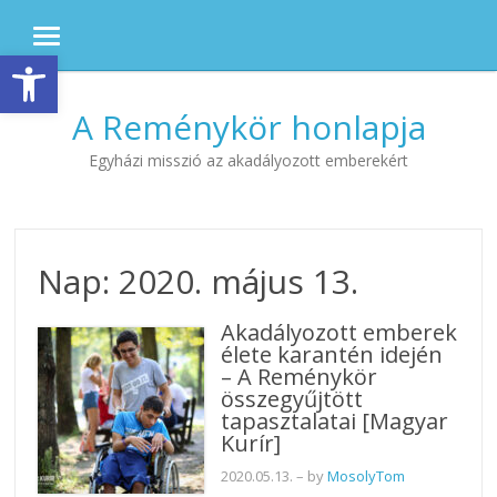
MENU
Eszköztár megnyitása
Skip to content
A Reménykör honlapja
Egyházi misszió az akadályozott emberekért
Nap:
2020. május 13.
Akadályozott emberek
élete karantén idején
– A Reménykör
összegyűjtött
tapasztalatai [Magyar
Kurír]
2020.05.13.
– by
MosolyTom