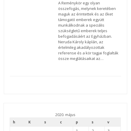
A Reménykör egy olyan
összefogás, melynek keretében
maguk az érintettek és az őket
támogató emberek együtt
munkálkodnak a speciális
szükségletű emberek teljes
befogadásáért az Egyházban.
Neruda Károly káplán, az
értelmileg akadályozottak
referense és a kör tagjai foglalták
össze meglátásaikat az…
2020. május
h
K
s
c
p
s
v
1
2
3