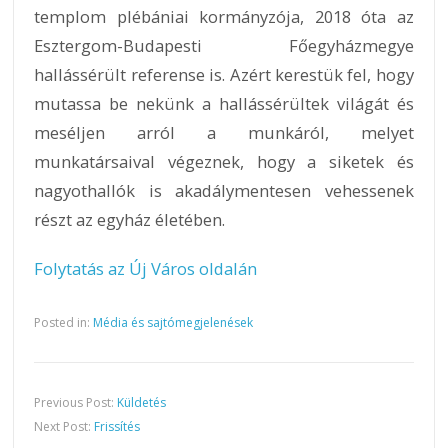
templom plébániai kormányzója, 2018 óta az
Esztergom-Budapesti Főegyházmegye
hallássérült referense is. Azért kerestük fel, hogy
mutassa be nekünk a hallássérültek világát és
meséljen arról a munkáról, melyet
munkatársaival végeznek, hogy a siketek és
nagyothallók is akadálymentesen vehessenek
részt az egyház életében.
Folytatás az Új Város oldalán
Posted in:
Média és sajtómegjelenések
Previous Post:
Küldetés
Next Post:
Frissítés