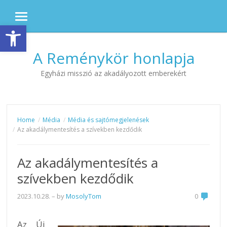
MENU
Eszköztár megnyitása
Skip to content
A Reménykör honlapja
Egyházi misszió az akadályozott emberekért
Home
Média
Média és sajtómegjelenések
Az akadálymentesítés a szívekben kezdődik
Az akadálymentesítés a
szívekben kezdődik
2023.10.28.
– by
MosolyTom
0
Az Új