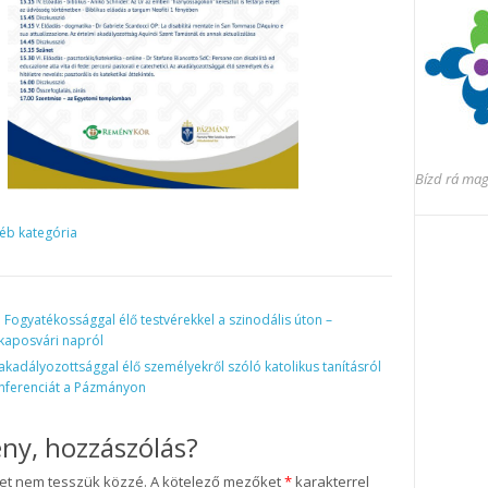
Bízd rá ma
éb kategória
:
Fogyatékossággal élő testvérekkel a szinodális úton –
kaposvári napról
akadályozottsággal élő személyekről szóló katolikus tanításról
nferenciát a Pázmányon
ny, hozzászólás?
met nem tesszük közzé.
A kötelező mezőket
*
karakterrel