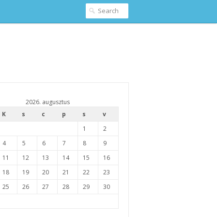
2026. augusztus
K
s
c
p
s
v
1
2
4
5
6
7
8
9
11
12
13
14
15
16
18
19
20
21
22
23
25
26
27
28
29
30