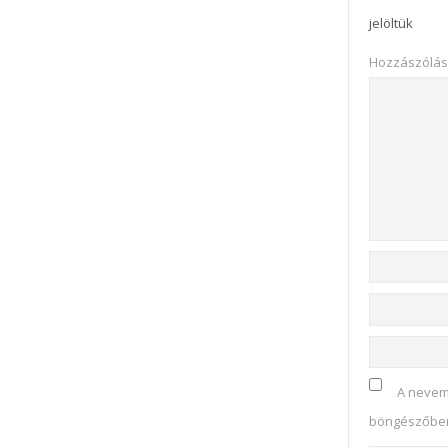
jelöltük
Hozzászólá
A nevem
böngészőben