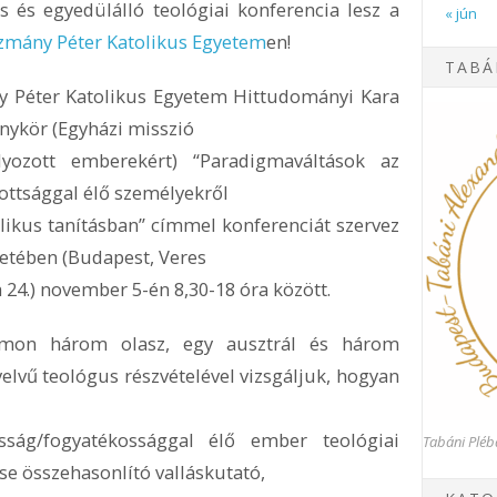
s és egyedülálló teológiai konferencia lesz a
« jún
zmány Péter Katolikus Egyetem
en!
TABÁ
 Péter Katolikus Egyetem Hittudományi Kara
nykör (Egyházi misszió
lyozott emberekért) “Paradigmaváltások az
ottsággal élő személyekről
olikus tanításban” címmel konferenciát szervez
letében (Budapest, Veres
 24.) november 5-én 8,30-18 óra között.
mon három olasz, egy ausztrál és három
elvű teológus részvételével vizsgáljuk, hogyan
sság/fogyatékossággal élő ember teológiai
Tabáni Pléb
se összehasonlító valláskutató,