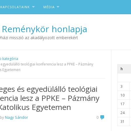
KAPCSOLATAINK
MÉDIA
 Reménykör honlapja
házi misszió az akadályozott emberekért
b kategória
 egyedülálló teológiai konferencia lesz a PPKE – Pázmány
h
us Egyetemen
eges és egyedülálló teológiai
3
encia lesz a PPKE – Pázmány
10
17
Katolikus Egyetemen
24
 by
Nagy Sándor
0
31