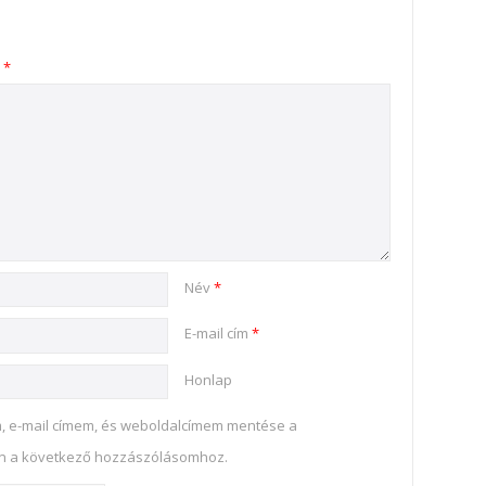
s
*
Név
*
E-mail cím
*
Honlap
, e-mail címem, és weboldalcímem mentése a
 a következő hozzászólásomhoz.