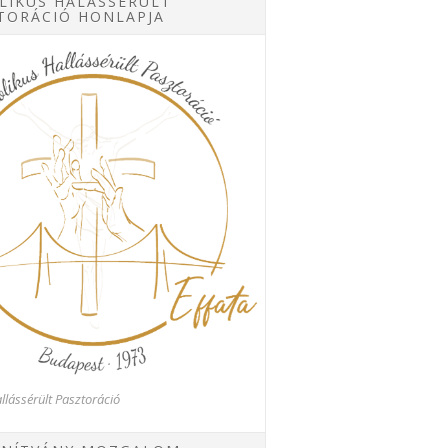
LIKUS HALÁSSÉRÜLT
TORÁCIÓ HONLAPJA
llássérült Pasztoráció