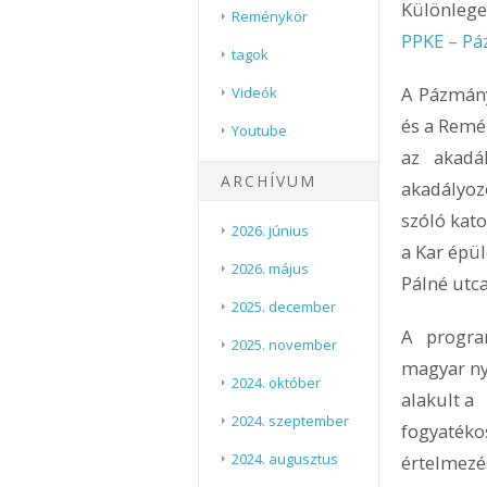
Különlege
Reménykör
PPKE – Pá
tagok
A Pázmány
Videók
és a Remé
Youtube
az akadá
ARCHÍVUM
akadályoz
szóló kat
2026. június
a Kar épü
2026. május
Pálné utca
2025. december
A progra
2025. november
magyar ny
2024. október
alakult a
2024. szeptember
fogyatéko
2024. augusztus
értelmezé