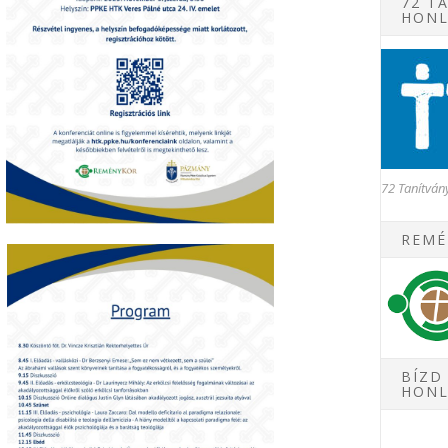
72 T
HONL
72 Tanítvá
REMÉ
BÍZD
HONL