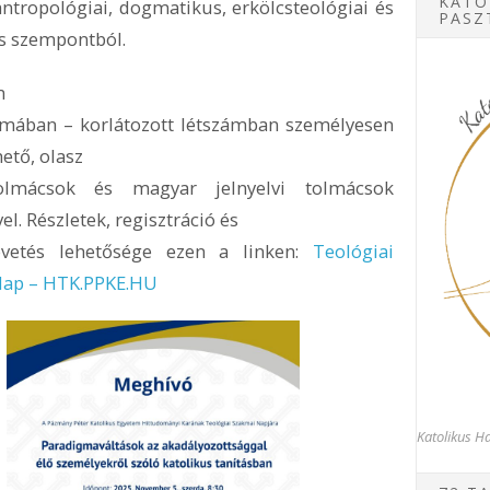
KATO
antropológiai, dogmatikus, erkölcsteológiai és
PASZ
is szempontból.
m
rmában – korlátozott létszámban személyesen
hető, olasz
tolmácsok és magyar jelnyelvi tolmácsok
el. Részletek, regisztráció és
övetés lehetősége ezen a linken:
Teológiai
Nap – HTK.PPKE.HU
Katolikus Ha