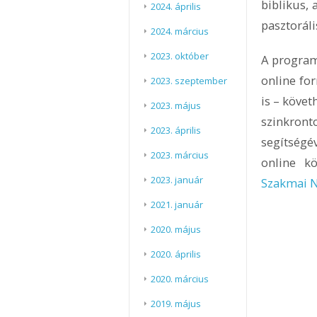
biblikus, 
2024. április
pasztorál
2024. március
2023. október
A progra
online fo
2023. szeptember
is – követ
2023. május
szinkron
2023. április
segítségév
2023. március
online k
2023. január
Szakmai 
2021. január
2020. május
2020. április
2020. március
2019. május