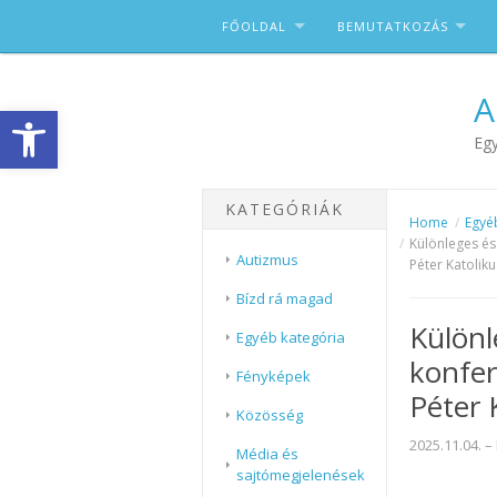
Skip to content
FŐOLDAL
BEMUTATKOZÁS
A
Eszköztár megnyitása
Egy
KATEGÓRIÁK
Home
Egyé
Különleges és
Autizmus
Péter Katolik
Bízd rá magad
Különl
Egyéb kategória
konfer
Fényképek
Péter 
Közösség
2025.11.04.
–
Média és
sajtómegjelenések