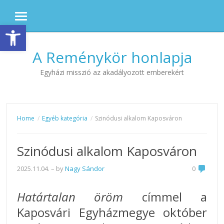
MENU
Eszköztár megnyitása
Skip to content
A Reménykör honlapja
Egyházi misszió az akadályozott emberekért
Home
Egyéb kategória
Szinódusi alkalom Kaposváron
Szinódusi alkalom Kaposváron
2025.11.04.
– by
Nagy Sándor
0
Határtalan öröm
címmel a
Kaposvári Egyházmegye október