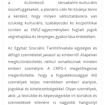
a különböző társadalmi-kulturális
összefüggéseket, a plenáris ülés fel kívánja tenni
a kérdést, hogy milyen változtatásokra van
szükség kulturális, szabályozási és közpolitikai
szinten az ENSZ-egyezményben foglalt jogok
végrehajtása és tényleges gyakorlása érdekében.
Az Egyház Szociális Tanítóhivatala egységes és
átfogó szemléletet javasol az emberről. Alapelvei
megkülönböztetés nélkül vonatkoznak minden
emberi személyre. A CRPD-t megelőlegezve
megerősítette, hogy a fogyatékossággal élő
személyek teljes mértékben emberi alanyok,
jogokkal és kötelezettségekkel. Olyan személyek,
akik „a testükbe és képességeikbe írt korlátok és
szenvedések ellenére is nagyobb hangsúlyt