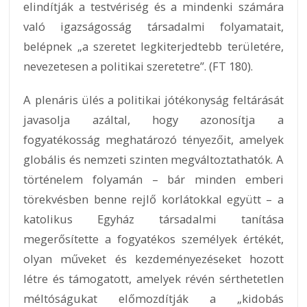
elindítják a testvériség és a mindenki számára
való igazságosság társadalmi folyamatait,
belépnek „a szeretet legkiterjedtebb területére,
nevezetesen a politikai szeretetre”. (FT 180).
A plenáris ülés a politikai jótékonyság feltárását
javasolja azáltal, hogy azonosítja a
fogyatékosság meghatározó tényezőit, amelyek
globális és nemzeti szinten megváltoztathatók. A
történelem folyamán – bár minden emberi
törekvésben benne rejlő korlátokkal együtt – a
katolikus Egyház társadalmi tanítása
megerősítette a fogyatékos személyek értékét,
olyan műveket és kezdeményezéseket hozott
létre és támogatott, amelyek révén sérthetetlen
méltóságukat előmozdítják a „kidobás