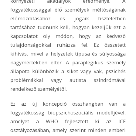
környezeti akadályok eredménye. A
fogyatékossággal élő személyek méltóságának
előmozdításához és jogaik tiszteletben
tartásához tudnunk kell, hogyan kezeljük ezt a
kapcsolatot oly módon, hogy az kedvező
tulajdonságokkal ruházza fel. Ez összetett
kihívás, mivel a helyzetek típusa és súlyossága
nagymértékben eltér. A paraplegikus személy
állapota különbözik a siket vagy vak, pszichés
problémákkal vagy autista szindrómával
rendelkező személyétől.
Ez az új koncepció összhangban van a
fogyatékosság biopszichoszociális modelljével,
amelyet a WHO fejlesztett ki az ICF
osztályozásában, amely szerint minden emberi