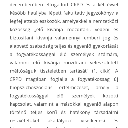
decemberében elfogadott CRPD és a két évvel
később hatályba lépett fakultatív jegyzőkönyv a
legfejlettebb eszközök, amelyekkel a nemzetközi
közösség „elő kívánja mozdítani, védeni és
biztosítani kívánja valamennyi emberi jog és
alapvető szabadság teljes és egyenlő gyakorlását
a fogyatékossággal élő személyek számára,
valamint elő kívánja mozdítani veleszületett
méltóságuk tiszteletben tartását” (1. cikk). A
CRPD magában foglalja a fogyatékosság új
biopszichoszociális értelmezését, amely a
fogyatékossággal élő személyek közötti
kapcsolat, valamint a másokkal egyenlő alapon
történő teljes körű és hatékony társadalmi
részvételüket akadályozó viselkedési és