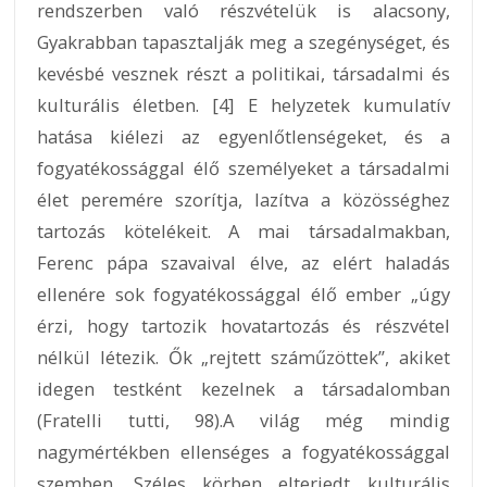
rendszerben való részvételük is alacsony,
Gyakrabban tapasztalják meg a szegénységet, és
kevésbé vesznek részt a politikai, társadalmi és
kulturális életben. [4] E helyzetek kumulatív
hatása kiélezi az egyenlőtlenségeket, és a
fogyatékossággal élő személyeket a társadalmi
élet peremére szorítja, lazítva a közösséghez
tartozás kötelékeit. A mai társadalmakban,
Ferenc pápa szavaival élve, az elért haladás
ellenére sok fogyatékossággal élő ember „úgy
érzi, hogy tartozik hovatartozás és részvétel
nélkül létezik. Ők „rejtett száműzöttek”, akiket
idegen testként kezelnek a társadalomban
(Fratelli tutti, 98).A világ még mindig
nagymértékben ellenséges a fogyatékossággal
szemben. Széles körben elterjedt kulturális