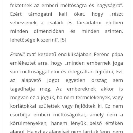
fektetnek az emberi méltóságra és nagyságra”.
Ezért támogatni kell őket, hogy „részt
vehessenek a családi és társadalmi életben
minden dimenzióban és minden szinten,
lehetőségeik szerint”. [5]
Fratelli tutti
kezdetű enciklikájában Ferenc pápa
emlékeztet arra, hogy „minden embernek joga
van méltósággal élni és integráltan fejlődni; Ezt
az alapvető jogot egyetlen ország sem
tagadhatja meg. Az embereknek akkor is
megvan ez a joguk, ha nem termelékenyek, vagy
korlátokkal születtek vagy fejlődtek ki. Ez nem
csorbítja emberi méltóságukat, amely nem a
körülményeken, hanem lényük belső értékén
alapul. Ha ezt az alapelvet nem tartjuk fenn, nem