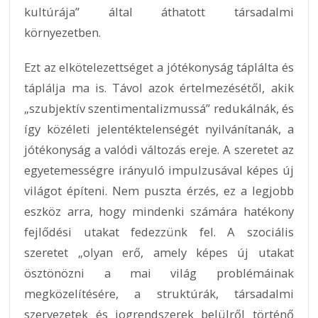
kultúrája” által áthatott társadalmi
környezetben.
Ezt az elkötelezettséget a jótékonyság táplálta és
táplálja ma is. Távol azok értelmezésétől, akik
„szubjektív szentimentalizmussá” redukálnák, és
így közéleti jelentéktelenségét nyilvánítanák, a
jótékonyság a valódi változás ereje. A szeretet az
egyetemességre irányuló impulzusával képes új
világot építeni. Nem puszta érzés, ez a legjobb
eszköz arra, hogy mindenki számára hatékony
fejlődési utakat fedezzünk fel. A szociális
szeretet „olyan erő, amely képes új utakat
ösztönözni a mai világ problémáinak
megközelítésére, a struktúrák, társadalmi
szervezetek és jogrendszerek belülről történő