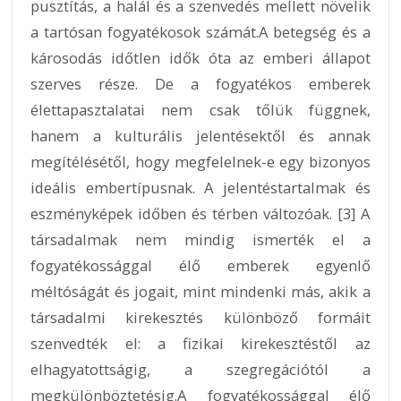
pusztítás, a halál és a szenvedés mellett növelik
a tartósan fogyatékosok számát.A betegség és a
károsodás időtlen idők óta az emberi állapot
szerves része. De a fogyatékos emberek
élettapasztalatai nem csak tőlük függnek,
hanem a kulturális jelentésektől és annak
megítélésétől, hogy megfelelnek-e egy bizonyos
ideális embertípusnak. A jelentéstartalmak és
eszményképek időben és térben változóak. [3] A
társadalmak nem mindig ismerték el a
fogyatékossággal élő emberek egyenlő
méltóságát és jogait, mint mindenki más, akik a
társadalmi kirekesztés különböző formáit
szenvedték el: a fizikai kirekesztéstől az
elhagyatottságig, a szegregációtól a
megkülönböztetésig.A fogyatékossággal élő