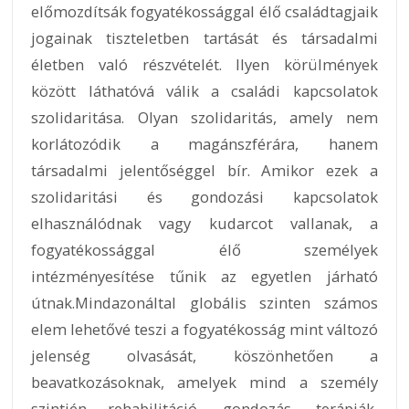
előmozdítsák fogyatékossággal élő családtagjaik
jogainak tiszteletben tartását és társadalmi
életben való részvételét. Ilyen körülmények
között láthatóvá válik a családi kapcsolatok
szolidaritása. Olyan szolidaritás, amely nem
korlátozódik a magánszférára, hanem
társadalmi jelentőséggel bír. Amikor ezek a
szolidaritási és gondozási kapcsolatok
elhasználódnak vagy kudarcot vallanak, a
fogyatékossággal élő személyek
intézményesítése tűnik az egyetlen járható
útnak.Mindazonáltal globális szinten számos
elem lehetővé teszi a fogyatékosság mint változó
jelenség olvasását, köszönhetően a
beavatkozásoknak, amelyek mind a személy
szintjén rehabilitáció, gondozás, terápiák,