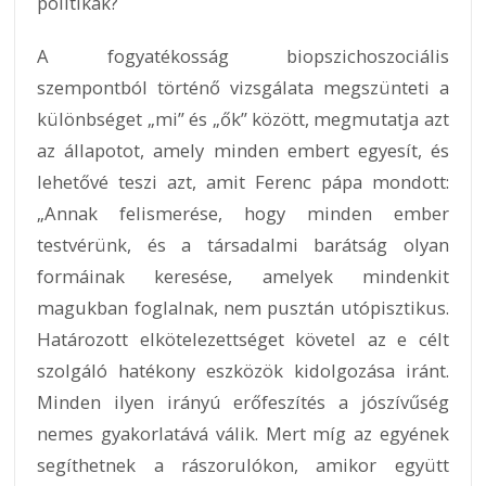
politikák?
A fogyatékosság biopszichoszociális
szempontból történő vizsgálata megszünteti a
különbséget „mi” és „ők” között, megmutatja azt
az állapotot, amely minden embert egyesít, és
lehetővé teszi azt, amit Ferenc pápa mondott:
„Annak felismerése, hogy minden ember
testvérünk, és a társadalmi barátság olyan
formáinak keresése, amelyek mindenkit
magukban foglalnak, nem pusztán utópisztikus.
Határozott elkötelezettséget követel az e célt
szolgáló hatékony eszközök kidolgozása iránt.
Minden ilyen irányú erőfeszítés a jószívűség
nemes gyakorlatává válik. Mert míg az egyének
segíthetnek a rászorulókon, amikor együtt