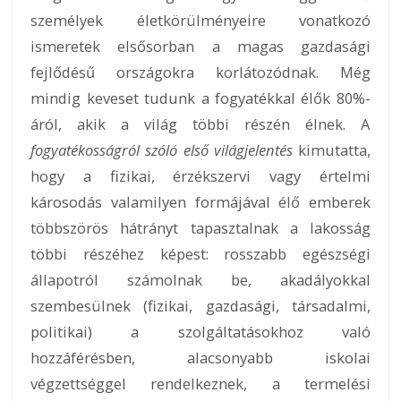
személyek életkörülményeire vonatkozó
ismeretek elsősorban a magas gazdasági
fejlődésű országokra korlátozódnak. Még
mindig keveset tudunk a fogyatékkal élők 80%-
áról, akik a világ többi részén élnek. A
fogyatékosságról szóló első világjelentés
kimutatta,
hogy a fizikai, érzékszervi vagy értelmi
károsodás valamilyen formájával élő emberek
többszörös hátrányt tapasztalnak a lakosság
többi részéhez képest: rosszabb egészségi
állapotról számolnak be, akadályokkal
szembesülnek (fizikai, gazdasági, társadalmi,
politikai) a szolgáltatásokhoz való
hozzáférésben, alacsonyabb iskolai
végzettséggel rendelkeznek, a termelési