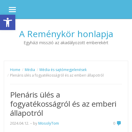
MENU
Eszköztár megnyitása
Skip to content
A Reménykör honlapja
Egyházi misszió az akadályozott emberekért
Home
Média
Média és sajtómegjelenések
Plenáris ülés a fogyatékosságról és az emberi állapotról
Plenáris ülés a
fogyatékosságról és az emberi
állapotról
2024.04.12.
– by
MosolyTom
0